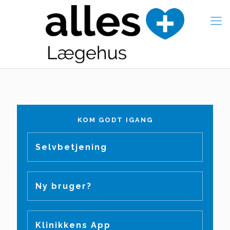
KOM GODT IGANG
Selvbetjening
Ny bruger?
Klinikkens App