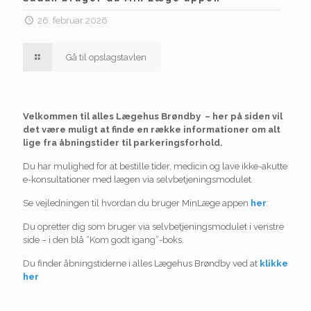
26. februar 2026
Gå til opslagstavlen
V
elkommen til alles Lægehus Brøndby – her på siden vil
det være muligt at finde en række informationer om alt
lige fra åbningstider til parkeringsforhold.
Du har mulighed for at bestille tider, medicin og lave ikke-akutte
e-konsultationer med lægen via selvbetjeningsmodulet.
Se vejledningen til hvordan du bruger MinLæge appen
her
:
Du opretter dig som bruger via selvbetjeningsmodulet i venstre
side – i den blå “Kom godt igang”-boks.
Du finder åbningstiderne i alles Lægehus Brøndby ved at
klikke
her