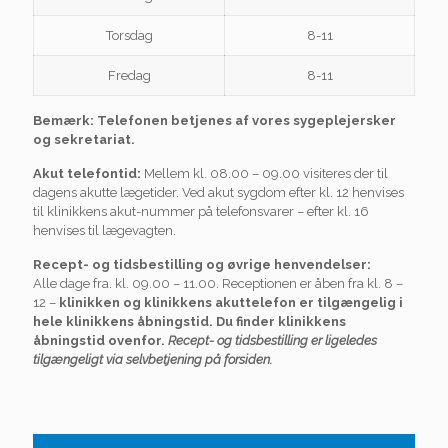
Torsdag
8-11
Fredag
8-11
Bemærk: Telefonen betjenes af vores sygeplejersker
og sekretariat.
Akut telefontid:
Mellem kl. 08.00 – 09.00 visiteres der til
dagens akutte lægetider. Ved akut sygdom efter kl. 12 henvises
til klinikkens akut-nummer på telefonsvarer – efter kl. 16
henvises til lægevagten.
Recept- og tidsbestilling og øvrige henvendelser:
Alle dage fra. kl. 09.00 – 11.00. Receptionen er åben fra kl. 8 –
12 –
klinikken og klinikkens akuttelefon er tilgængelig i
hele klinikkens åbningstid. Du finder klinikkens
åbningstid ovenfor.
Recept- og tidsbestilling er ligeledes
tilgængeligt via selvbetjening på forsiden.